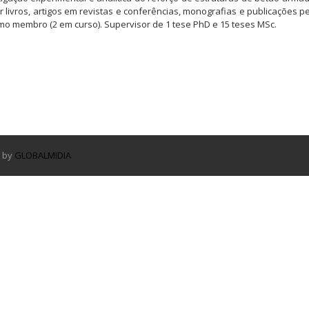
r livros, artigos em revistas e conferências, monografias e publicações
omo membro (2 em curso). Supervisor de 1 tese PhD e 15 teses MSc.
d by
GLOBALMIDIA