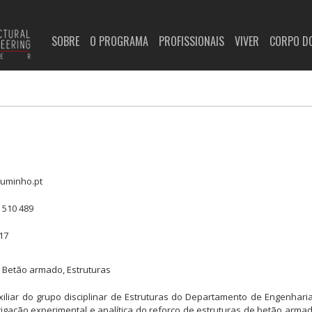
SOBRE
O PROGRAMA
PROFISSIONAIS
VIVER
CORPO D
.uminho.pt
 510 489
17
 Betão armado, Estruturas
iliar do grupo disciplinar de Estruturas do Departamento de Engenharia
tigação experimental e analítica do reforço de estruturas de betão arma