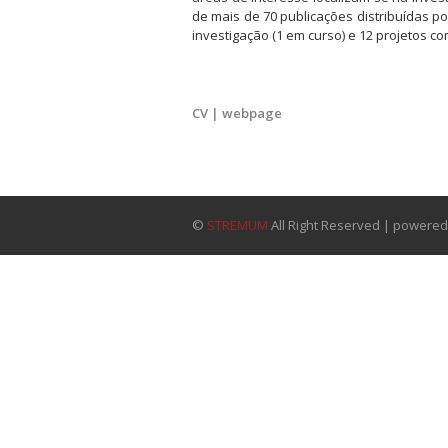
de mais de 70 publicações distribuídas po
investigação (1 em curso) e 12 projetos c
CV | webpage
©
STREMUM
All Right Reserved | powere