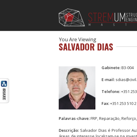
You Are Viewing
SALVADOR DIAS
Gabinete:
B3-004
E-mail:
sdias@civil
Telefone:
+351 253
Fax:
+351 253 510 2
Palavras-chave:
FRP, Reparação, Reforço,
Descrição:
Salvador Dias é Professor Aux
áreas de interesse localizam-se na inves