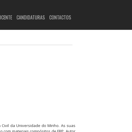
OCENTE
CANDIDATURAS
CONTACTOS
 Civil da Universidade do Minho. As suas
do com materiais compósitos de FRP. Autor