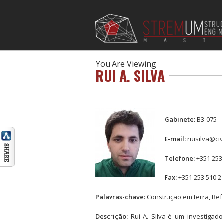
You Are Viewing
RUI A. SILVA
Gabinete:
B3-075
E-mail:
ruisilva@ci
Telefone:
+351 253
Fax:
+351 253 510 2
Palavras-chave:
Construção em terra, Ref
Descrição:
Rui A. Silva é um investigad