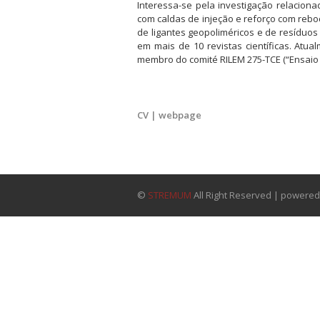
Interessa-se pela investigação relacio
com caldas de injeção e reforço com reb
de ligantes geopoliméricos e de resíduos 
em mais de 10 revistas científicas. Atua
membro do comité RILEM 275-TCE (“Ensaio 
CV | webpage
©
STREMUM
All Right Reserved | powere