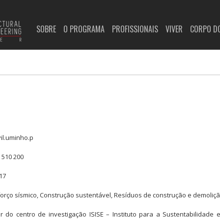
SOBRE
O PROGRAMA
PROFISSIONAIS
VIVER
CORPO D
vil.uminho.p
 510 200
17
orço sísmico, Construção sustentável, Resíduos de construção e demoliç
or do centro de investigação ISISE – Instituto para a Sustentabilidade