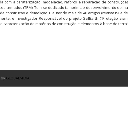
nada com a caraterização, modelação, reforço e reparação de construç
ocos armados (TRM). Tem-se dedicado também ao desenvolvimento de mat
de construção e demolição. É autor de mais de 40 artigos (revista ISI e d
lmente, é Investigador Responsável do projeto SafEarth (“Proteção sísm
e caracterização de matérias de construção e elementos à base de terra”
d by
GLOBALMIDIA