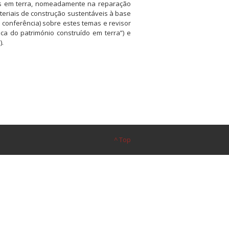
ões em terra, nomeadamente na reparação
eriais de construção sustentáveis à base
e conferência) sobre estes temas e revisor
ica do património construído em terra”) e
).
^ Top